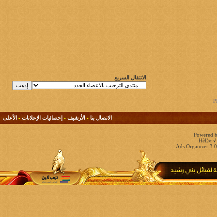
الانتقال السريع
الاتصال بنا
-
الأرشيف
-
إحصائيات الإعلانات
-
الأعلى
Powered b
HêĽм √ 
Ads Organizer 3.