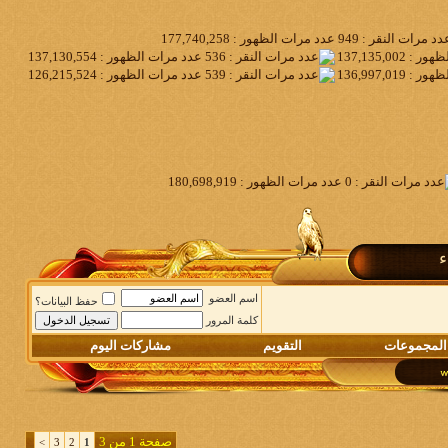
ء
اسم العضو
حفظ البيانات؟
كلمة المرور
المجموعات
التقويم
مشاركات اليوم
صفحة 1 من 3
>
3
2
1