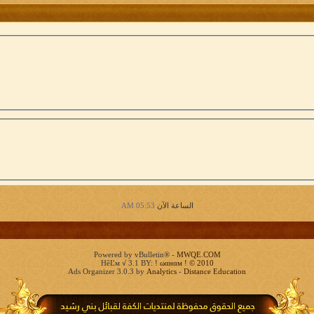
الساعة الآن
05:53 AM
Powered by vBulletin® -
MWQE.COM
HêĽм √ 3.1 BY:
! ωαнαм ! © 2010
Ads Organizer 3.0.3 by
Analytics
-
Distance Education