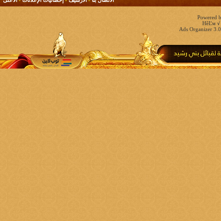
Powered b
HêĽм √ 
Ads Organizer 3.