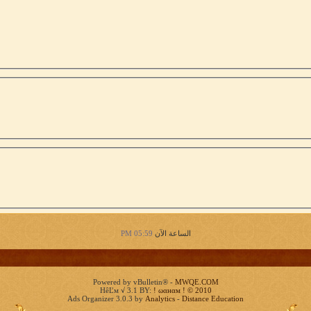
الساعة الآن
05:59 PM
Powered by vBulletin® -
MWQE.COM
HêĽм √ 3.1 BY:
! ωαнαм ! © 2010
Ads Organizer 3.0.3 by
Analytics
-
Distance Education