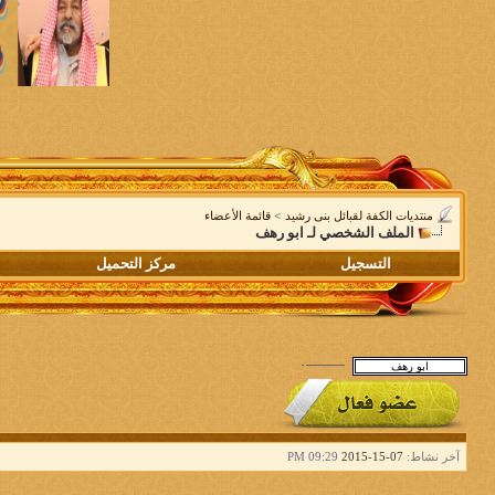
منتديات الكفة لقبائل بنى رشيد
>
قائمة الأعضاء
الملف الشخصي لـ ابو رهف
التسجيل
مركز التحميل
آخر نشاط:
07-15-2015
09:29 PM