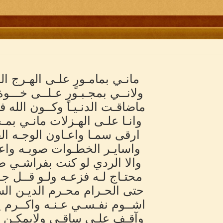
مانـي بمامـورٍ علـى الهـرج الق
ولانــي بمجـبـورٍ عـلــى خـــو
ماضاقـت الدنـيـا وكــون الله ف
وانـا علـى الهـزلات مانـي بم
ارقى سمـا واعـاون الوجـه الف
واسايـر الخطـوات صوبـه واع
والا الردي لو كنت بفراشـي ط
محتـاج لـه فزعـه ولـو قــل ج
حتى الحـرام محـرم الديـن ال
اشــوم نفـسـي عـنـه واكــرم ي
وآقـف علـى ساقـي ولايمكـن 