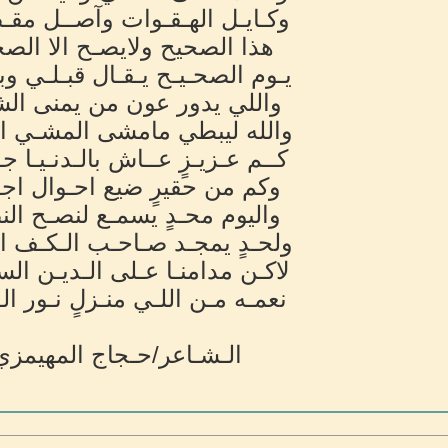
وكـايـل الهـقـوات وآصــل مق
هذا الصحيح ولايصـح الا الصح
يـوم الصحـيـح يـقـال قبـلـي وب
واللي يدور عون من يمنى ال
والله ليبطي مامشى المشـي ا
كــم عـزيـزٍ عــاش بالـدنـيـا جـ
وكم من حقيرٍ ضيع احـوال اج
واليوم محـدٍ يسمـع لنصـح الن
ولحـدٍ يمجـد صـاحـب الـكـف ال
لاكـن مدامنـا عـلى الـديـن الس
نعمـه مـن اللـي منـزلٍ نـور ال
الـشـاعر/حـجاج المهيمزي