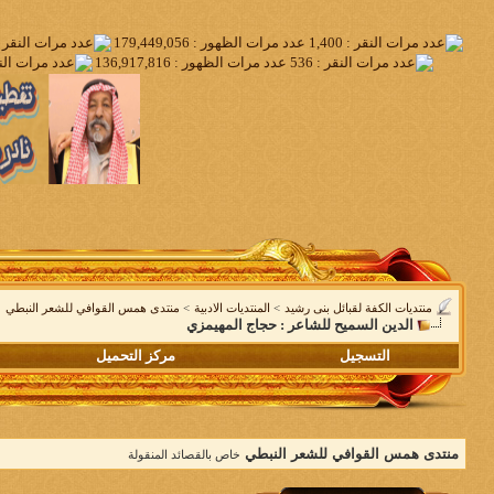
منتديات الكفة لقبائل بنى رشيد
>
المنتديات الادبية
>
منتدى همس القوافي للشعر النبطي
الدين السميح للشاعر : حجاج المهيمزي
التسجيل
مركز التحميل
منتدى همس القوافي للشعر النبطي
خاص بالقصائد المنقولة