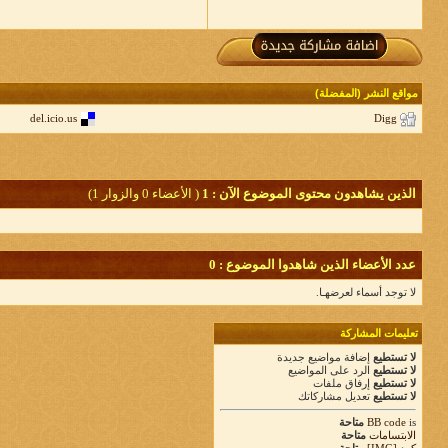
مواقع النشر (المفضلة)
del.icio.us
Digg
الذين يشاهدون محتوى الموضوع الآن : 1
( الأعضاء 0 والزوار 1)
عدد الأعضاء الذين شاهدوا الموضوع : 0
لا توجد أسماء لعرضهـا.
تعليمات المشاركة
لا تستطيع
إضافة مواضيع جديدة
لا تستطيع
الرد على المواضيع
لا تستطيع
إرفاق ملفات
لا تستطيع
تعديل مشاركاتك
is
BB code
متاحة
الابتسامات
متاحة