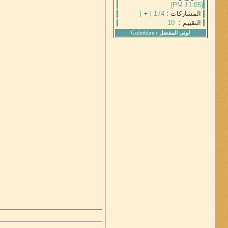
(11:05 PM)
المشاركات :
174 [
+
]
التقييم :
10
لوني المفضل :
Cadetblue