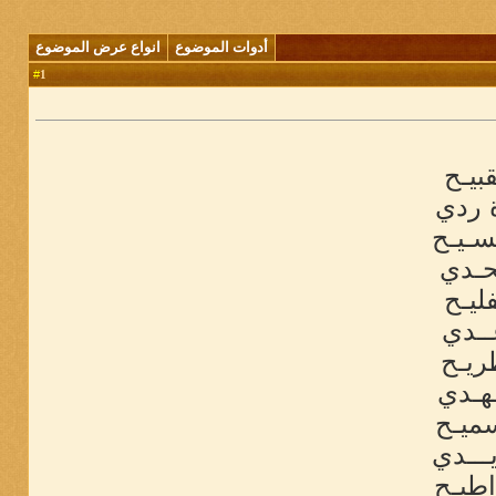
أدوات الموضوع
انواع عرض الموضوع
1
#
بيـح
ة ردي
سـيـح
ـحـدي
ليـح
ــدي
ريـح
ـهـدي
سميـح
ـــدي
اطيـح