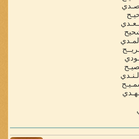
ـصـدي
يـح
ـعـدي
شحيح
لمـدي
ريــح
ـودي
صيـح
ـنـدي
مـيـح
ـهـدي