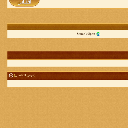
StumbleUpon
(
عرض التفاصيل
)